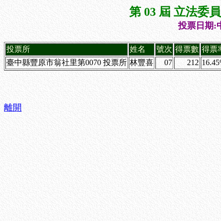
第 03 屆 立法
投票日期:中
投票所
姓名
號次
得票數
得票
臺中縣豐原市翁社里第0070 投票所
林豐喜
07
212
16.4
離開