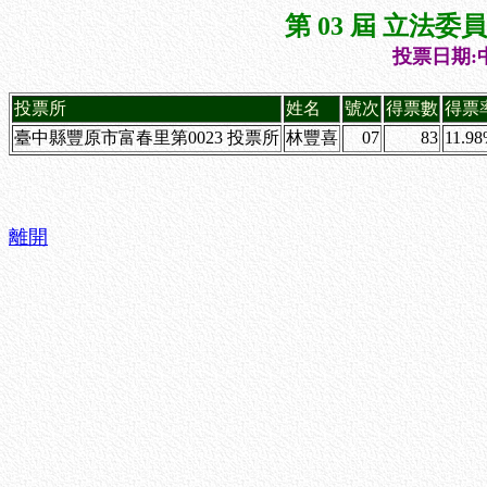
第 03 屆 立法
投票日期:中
投票所
姓名
號次
得票數
得票
臺中縣豐原市富春里第0023 投票所
林豐喜
07
83
11.9
離開