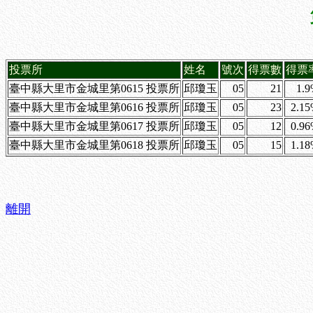
投票所
姓名
號次
得票數
得票
臺中縣大里市金城里第0615 投票所
邱瓊玉
05
21
1.
臺中縣大里市金城里第0616 投票所
邱瓊玉
05
23
2.1
臺中縣大里市金城里第0617 投票所
邱瓊玉
05
12
0.9
臺中縣大里市金城里第0618 投票所
邱瓊玉
05
15
1.1
離開