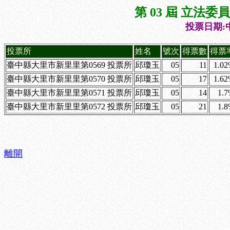
第 03 屆 立法
投票日期:中
投票所
姓名
號次
得票數
得票
臺中縣大里市新里里第0569 投票所
邱瓊玉
05
11
1.0
臺中縣大里市新里里第0570 投票所
邱瓊玉
05
17
1.6
臺中縣大里市新里里第0571 投票所
邱瓊玉
05
14
1.
臺中縣大里市新里里第0572 投票所
邱瓊玉
05
21
1.
離開