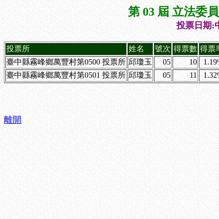
第 03 屆 立法
投票日期:中
投票所
姓名
號次
得票數
得票
臺中縣霧峰鄉萬豐村第0500 投票所
邱瓊玉
05
10
1.1
臺中縣霧峰鄉萬豐村第0501 投票所
邱瓊玉
05
11
1.3
離開