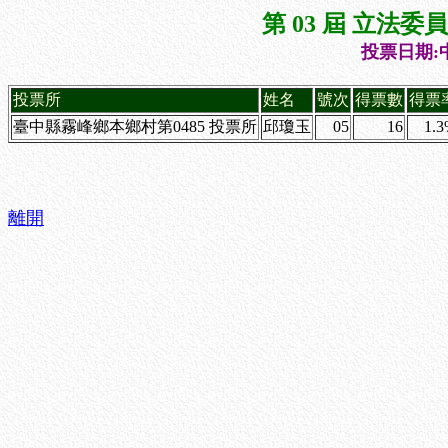
第 03 屆 立法
投票日期:中
投票所
姓名
號次
得票數
得票
臺中縣霧峰鄉本鄉村第0485 投票所
邱瓊玉
05
16
1.
離開