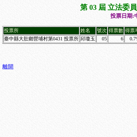
第 03 屆 立法
投票日期:中
投票所
姓名
號次
得票數
得票
臺中縣大肚鄉營埔村第0431 投票所
邱瓊玉
05
6
0.
離開