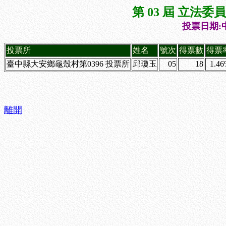
第 03 屆 立法
投票日期:中
投票所
姓名
號次
得票數
得票
臺中縣大安鄉龜殼村第0396 投票所
邱瓊玉
05
18
1.4
離開