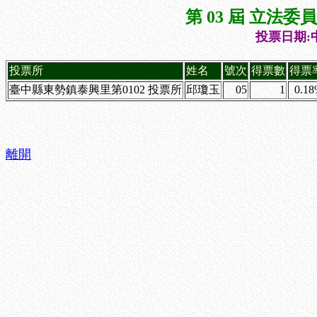
第 03 屆 立法
投票日期:中
投票所
姓名
號次
得票數
得票
臺中縣東勢鎮泰興里第0102 投票所
邱瓊玉
05
1
0.1
離開