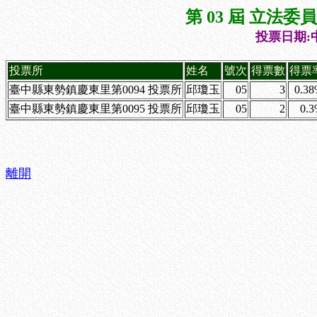
第 03 屆 立法
投票日期:中
投票所
姓名
號次
得票數
得票
臺中縣東勢鎮慶東里第0094 投票所
邱瓊玉
05
3
0.3
臺中縣東勢鎮慶東里第0095 投票所
邱瓊玉
05
2
0.
離開