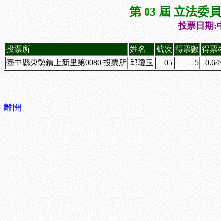
第 03 屆 立法
投票日期:中
投票所
姓名
號次
得票數
得票
臺中縣東勢鎮上新里第0080 投票所
邱瓊玉
05
5
0.6
離開