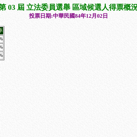
第 03 屆 立法委員選舉 區域候選人得票概
投票日期:中華民國84年12月02日
率
3%
5%
3%