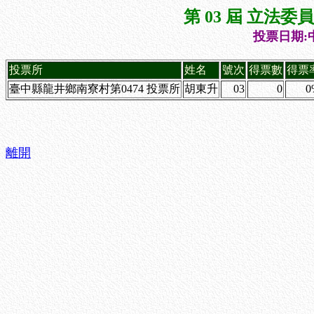
第 03 屆 立法
投票日期:中
投票所
姓名
號次
得票數
得票
臺中縣龍井鄉南寮村第0474 投票所
胡東升
03
0
0
離開