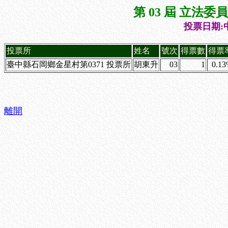
第 03 屆 立法
投票日期:中
投票所
姓名
號次
得票數
得票
臺中縣石岡鄉金星村第0371 投票所
胡東升
03
1
0.1
離開