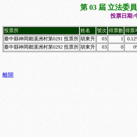
第 03 屆 立法
投票日期:中
投票所
姓名
號次
得票數
得票
臺中縣神岡鄉溪洲村第0291 投票所
胡東升
03
1
0.1
臺中縣神岡鄉溪洲村第0292 投票所
胡東升
03
0
0
離開