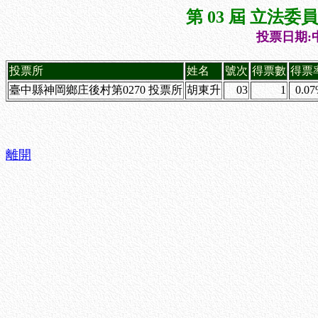
第 03 屆 立法
投票日期:中
投票所
姓名
號次
得票數
得票
臺中縣神岡鄉庄後村第0270 投票所
胡東升
03
1
0.0
離開