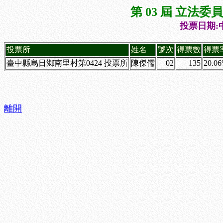
第 03 屆 立法
投票日期:中
投票所
姓名
號次
得票數
得票
臺中縣烏日鄉南里村第0424 投票所
陳傑儒
02
135
20.0
離開