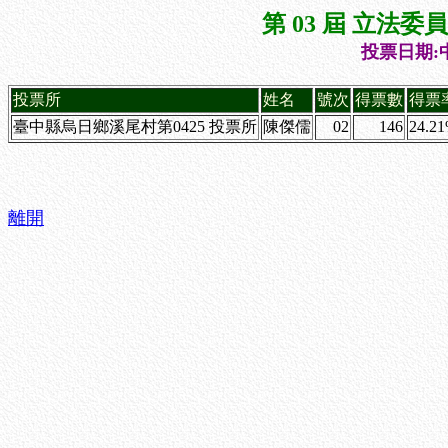
第 03 屆 立法
投票日期:中
投票所
姓名
號次
得票數
得票
臺中縣烏日鄉溪尾村第0425 投票所
陳傑儒
02
146
24.2
離開