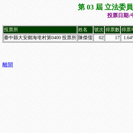
第 03 屆 立法
投票日期:中
投票所
姓名
號次
得票數
得票
臺中縣大安鄉海墘村第0400 投票所
陳傑儒
02
17
1.6
離開