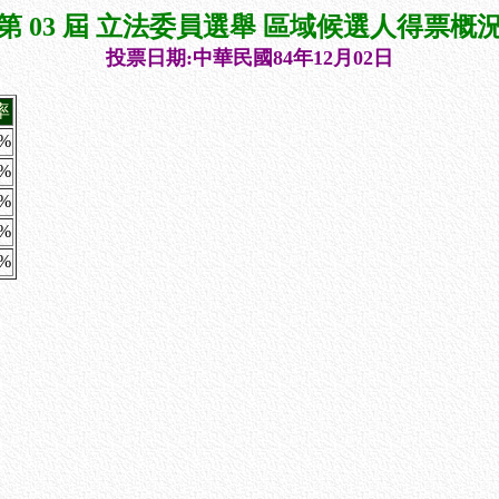
第 03 屆 立法委員選舉 區域候選人得票概
投票日期:中華民國84年12月02日
率
6%
1%
6%
9%
6%