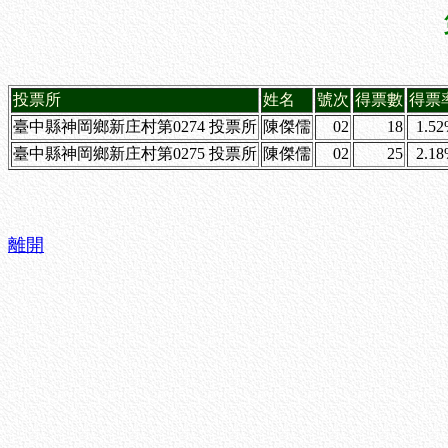
投票所
姓名
號次
得票數
得票
臺中縣神岡鄉新庄村第0274 投票所
陳傑儒
02
18
1.5
臺中縣神岡鄉新庄村第0275 投票所
陳傑儒
02
25
2.1
離開