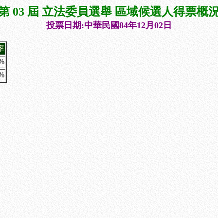
第 03 屆 立法委員選舉 區域候選人得票概
投票日期:中華民國84年12月02日
率
2%
8%