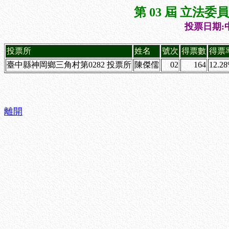
第 03 屆 立法
投票日期:中
投票所
姓名
號次
得票數
得票
臺中縣神岡鄉三角村第0282 投票所
陳傑儒
02
164
12.2
離開