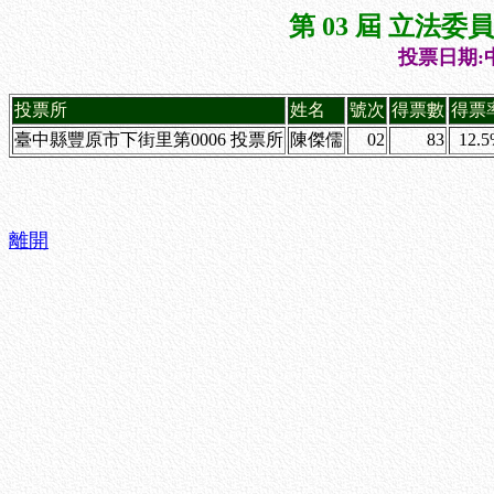
第 03 屆 立法
投票日期:中
投票所
姓名
號次
得票數
得票
臺中縣豐原市下街里第0006 投票所
陳傑儒
02
83
12.
離開