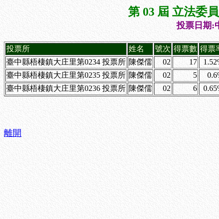
第 03 屆 立法
投票日期:中
投票所
姓名
號次
得票數
得票
臺中縣梧棲鎮大庄里第0234 投票所
陳傑儒
02
17
1.5
臺中縣梧棲鎮大庄里第0235 投票所
陳傑儒
02
5
0.
臺中縣梧棲鎮大庄里第0236 投票所
陳傑儒
02
6
0.6
離開