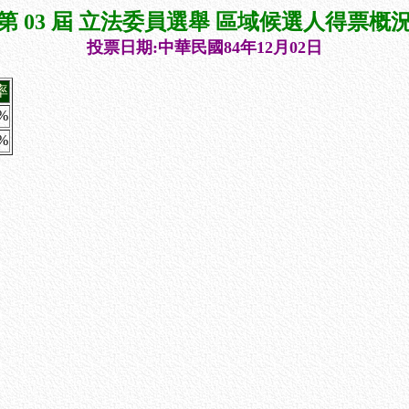
第 03 屆 立法委員選舉 區域候選人得票概
投票日期:中華民國84年12月02日
率
4%
7%