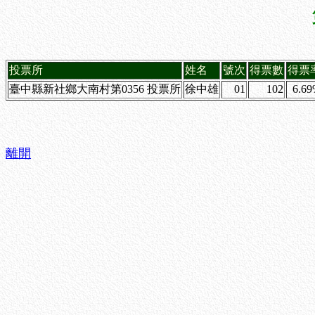
投票所
姓名
號次
得票數
得票
臺中縣新社鄉大南村第0356 投票所
徐中雄
01
102
6.6
離開