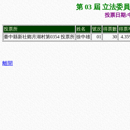
第 03 屆 立法
投票日期:中
投票所
姓名
號次
得票數
得票
臺中縣新社鄉月湖村第0354 投票所
徐中雄
01
30
4.3
離開