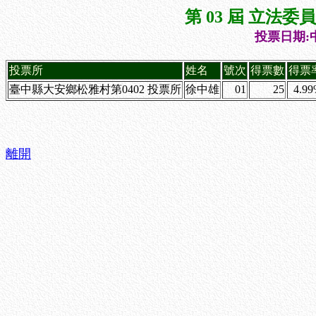
第 03 屆 立法
投票日期:中
投票所
姓名
號次
得票數
得票
臺中縣大安鄉松雅村第0402 投票所
徐中雄
01
25
4.9
離開