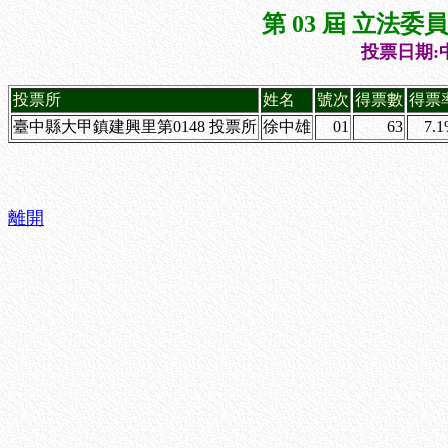
第 03 屆 立法
投票日期:中
投票所
姓名
號次
得票數
得票
臺中縣大甲鎮建興里第0148 投票所
徐中雄
01
63
7.
離開