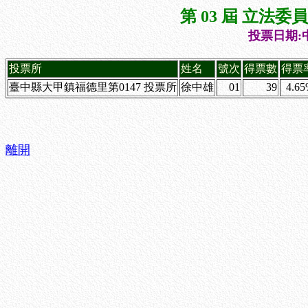
第 03 屆 立法
投票日期:中
投票所
姓名
號次
得票數
得票
臺中縣大甲鎮福德里第0147 投票所
徐中雄
01
39
4.6
離開