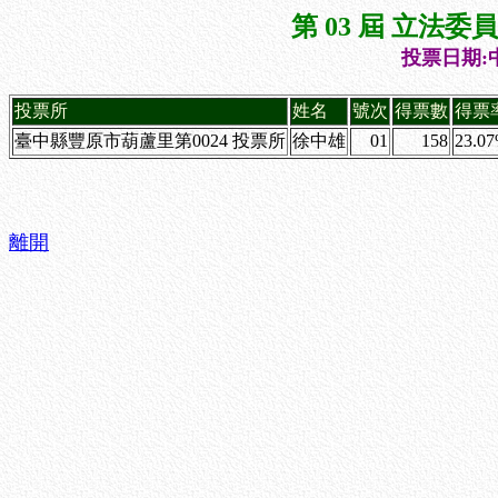
第 03 屆 立法
投票日期:中
投票所
姓名
號次
得票數
得票
臺中縣豐原市葫蘆里第0024 投票所
徐中雄
01
158
23.0
離開