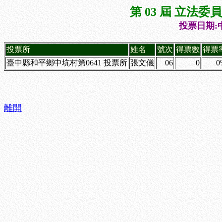
第 03 屆 立法
投票日期:中
投票所
姓名
號次
得票數
得票
臺中縣和平鄉中坑村第0641 投票所
張文儀
06
0
0
離開