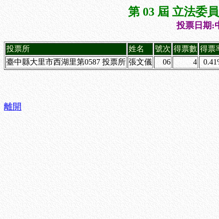
第 03 屆 立法
投票日期:中
投票所
姓名
號次
得票數
得票
臺中縣大里市西湖里第0587 投票所
張文儀
06
4
0.4
離開