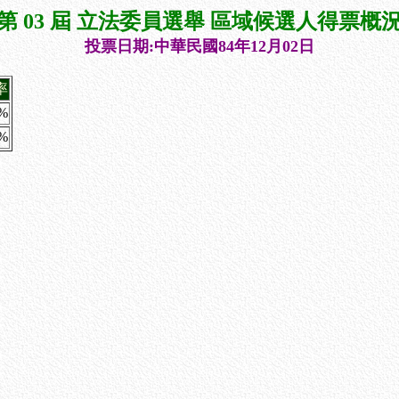
第 03 屆 立法委員選舉 區域候選人得票概
投票日期:中華民國84年12月02日
率
8%
5%