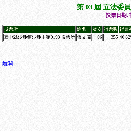
第 03 屆 立法
投票日期:中
投票所
姓名
號次
得票數
得票
臺中縣沙鹿鎮沙鹿里第0193 投票所
張文儀
06
355
40.6
離開