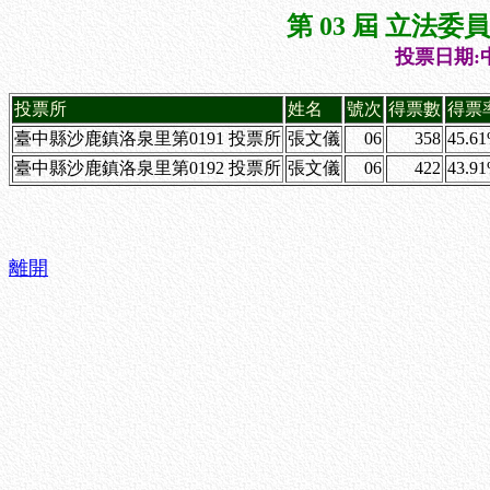
第 03 屆 立法
投票日期:中
投票所
姓名
號次
得票數
得票
臺中縣沙鹿鎮洛泉里第0191 投票所
張文儀
06
358
45.6
臺中縣沙鹿鎮洛泉里第0192 投票所
張文儀
06
422
43.9
離開