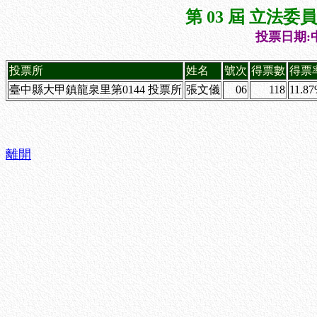
第 03 屆 立法
投票日期:中
投票所
姓名
號次
得票數
得票
臺中縣大甲鎮龍泉里第0144 投票所
張文儀
06
118
11.8
離開