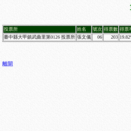
投票所
姓名
號次
得票數
得票
臺中縣大甲鎮武曲里第0126 投票所
張文儀
06
203
19.8
離開