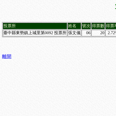
投票所
姓名
號次
得票數
得票
臺中縣東勢鎮上城里第0092 投票所
張文儀
06
20
2.7
離開