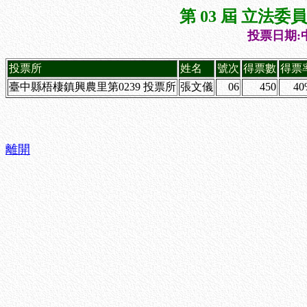
第 03 屆 立法
投票日期:中
投票所
姓名
號次
得票數
得票
臺中縣梧棲鎮興農里第0239 投票所
張文儀
06
450
40
離開