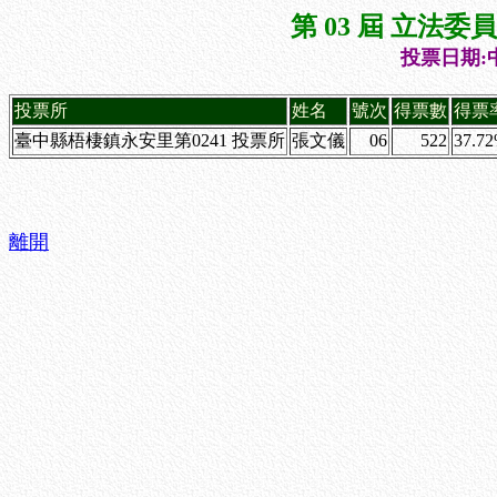
第 03 屆 立法
投票日期:中
投票所
姓名
號次
得票數
得票
臺中縣梧棲鎮永安里第0241 投票所
張文儀
06
522
37.7
離開