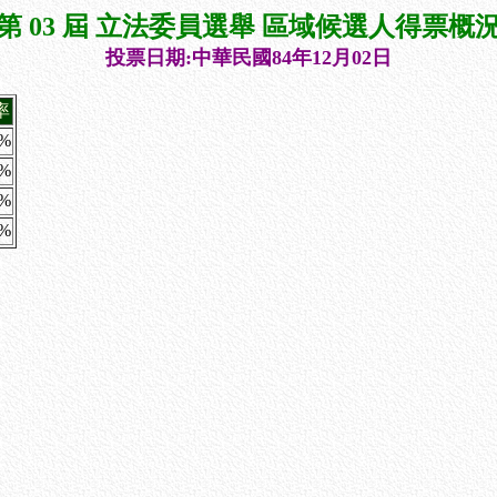
第 03 屆 立法委員選舉 區域候選人得票概
投票日期:中華民國84年12月02日
率
1%
4%
8%
4%