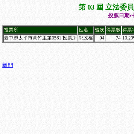
第 03 屆 立法
投票日期:中
投票所
姓名
號次
得票數
得票
臺中縣太平市黃竹里第0561 投票所
郭政權
04
74
10.2
離開