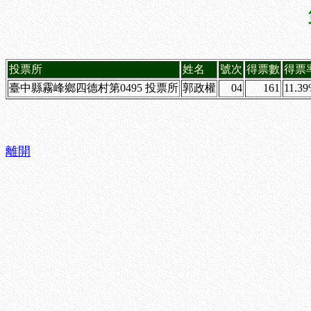
投票所
姓名
號次
得票數
得票
臺中縣霧峰鄉四德村第0495 投票所
郭政權
04
161
11.3
離開