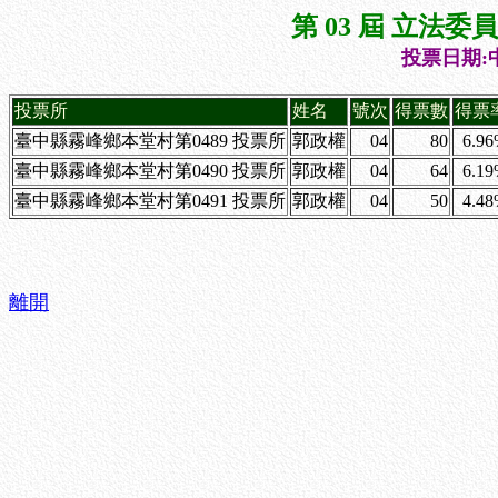
第 03 屆 立法
投票日期:中
投票所
姓名
號次
得票數
得票
臺中縣霧峰鄉本堂村第0489 投票所
郭政權
04
80
6.9
臺中縣霧峰鄉本堂村第0490 投票所
郭政權
04
64
6.1
臺中縣霧峰鄉本堂村第0491 投票所
郭政權
04
50
4.4
離開