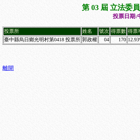
第 03 屆 立法
投票日期:中
投票所
姓名
號次
得票數
得票
臺中縣烏日鄉光明村第0418 投票所
郭政權
04
170
12.9
離開