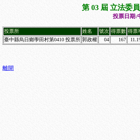
第 03 屆 立法
投票日期:中
投票所
姓名
號次
得票數
得票
臺中縣烏日鄉學田村第0410 投票所
郭政權
04
167
11.
離開