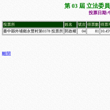
第 03 屆 立法
投票日期:中
投票所
姓名
號次
得票數
得票
臺中縣外埔鄉永豐村第0378 投票所
郭政權
04
81
10.4
離開