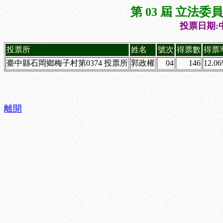
第 03 屆 立法
投票日期:中
投票所
姓名
號次
得票數
得票
臺中縣石岡鄉梅子村第0374 投票所
郭政權
04
146
12.0
離開