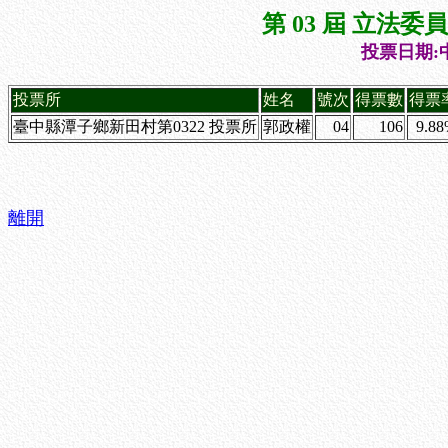
第 03 屆 立法
投票日期:中
投票所
姓名
號次
得票數
得票
臺中縣潭子鄉新田村第0322 投票所
郭政權
04
106
9.8
離開